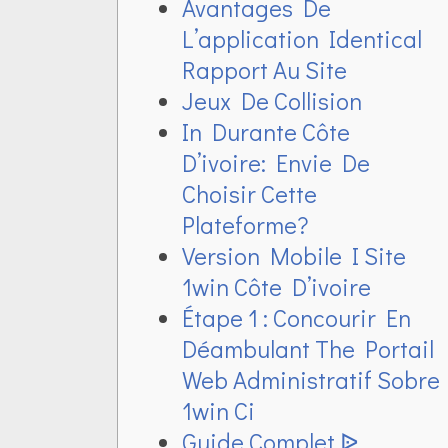
Avantages De
L’application Identical
030
Rapport Au Site
-
Jeux De Collision
2006979
In Durante Côte
info@pixxoo.nl
D’ivoire: Envie De
Choisir Cette
Plateforme?
Version Mobile I Site
1win Côte D’ivoire
Étape 1 : Concourir En
Déambulant The Portail
Web Administratif Sobre
1win Ci
Guide Complet ᐉ