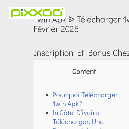
1win Apk ᐉ Télécharger 1
Février 2025
Home
Inscription Et Bonus Chez
Diensten
Content
Pourquoi Télécharger
Over
1win Apk?
In Côte D’ivoire
Télécharger: Une